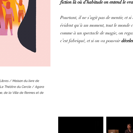
fiction là où d’habitude on entend le vra
Pourtant, il ne s’agit pas de mentir, et si
évident qu'à un moment, tout le monde co
comme à un spectacle de magie, on regar
c’est fabriqué, et si on va pouvoir
déceler
 Libres / Maison du livre de
/ Le Théâtre du Cercle / Agora
e, de la Ville de Rennes et de