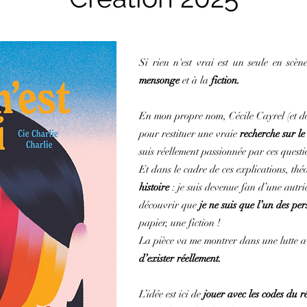
Si rien n'est vrai est un seule en scè
mensonge
et à la
fiction.
En mon propre nom, Cécile Cayrel (et don
pour restituer une vraie
recherche sur le
suis réellement passionnée par ces questi
Et dans le cadre de ces explications, thé
histoire
: je suis devenue fan d’une autric
découvrir que
je ne suis que l’un des p
papier, une fiction !
La pièce va me montrer dans une lutte a
d’exister réellement.
L’idée est ici de
jouer avec les codes du ré