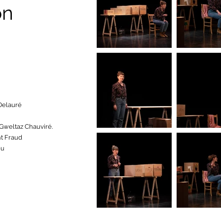
ion
Delauré
Gweltaz Chauviré.
nt Fraud
ou