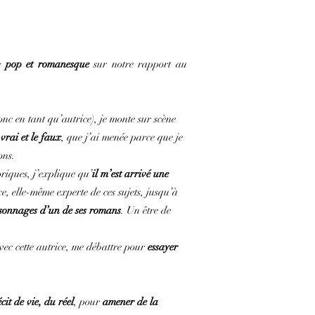
ne
pop et romanesque
sur notre rapport au
c en tant qu’autrice), je monte sur scène
 vrai et le faux
, que j’ai menée parce que je
ons.
oriques, j’explique qu’
il m’est arrivé une
e, elle-même experte de ces sujets, jusqu’à
ersonnages d’un de ses romans
. Un être de
vec cette autrice, me débattre pour
essayer
cit de vie, du réel
, pour
amener de la